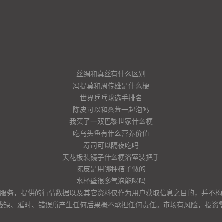
丝绸和真丝有什么区别
冯提莫和周传雄是什么梗
世界乒乓球选手排名
陈皮可以和桑葚一起泡吗
我买了一双巴黎世家什么梗
吃乌头鱼有什么营养价值
寿司可以隔夜吃吗
天花板装镜子什么梗浴室装把手
陈皮是用哪种桔子做的
水杯壁很多气泡能喝吗
服务，提供的行情数据以及其它资料仅作为用户获取信息之目的，并不构
残缺、延时、错误所产生任何后果概不承担任何责任。市场有风险，投资